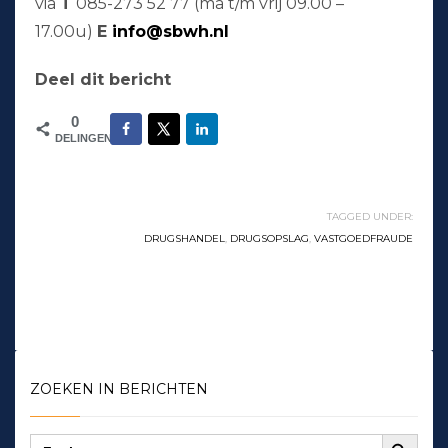
via
T
085-273 52 77 (ma t/m vrij 09.00 –
17.00u)
E
info@sbwh.nl
Deel dit bericht
0
DELINGEN
TAGGED UNDER:
DRUGSHANDEL
,
DRUGSOPSLAG
,
VASTGOEDFRAUDE
ZOEKEN IN BERICHTEN
Zoekknop
Zoek