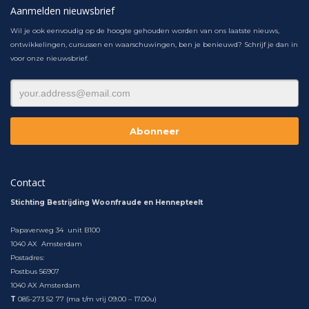
Aanmelden nieuwsbrief
Wil je ook eenvoudig op de hoogte gehouden worden van ons laatste nieuws,
ontwikkelingen, cursussen en waarschuwingen, ben je benieuwd? Schrijf je dan in
voor onze nieuwsbrief.
Contact
Stichting Bestrijding Woonfraude en Hennepteelt
Papaverweg 34 unit B100
1040 AX Amsterdam
Postadres:
Postbus 56907
1040 AX Amsterdam
T
085-273 52 77 (ma t/m vrij 09.00 – 17.00u)