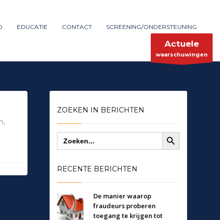
Maak melding
SHOWROOM HOURS
D
EDUCATIE
CONTACT
SCREENING/ONDERSTEUNING
×
Mon-Fri 9:00AM - 6:00AM
ent
Sat - 9:00AM-5:00PM
Actuele
Sundays by appointment only!
waarschuwingen
ZOEKEN IN BERICHTEN
m
,
Zoekknop
Zoek
naar:
RECENTE BERICHTEN
De manier waarop
fraudeurs proberen
toegang te krijgen tot