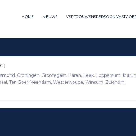
ummer: 085 - 27 35 277
HOME
NIEUWS
VERTROUWENSPERSOON VASTGOE
3
iew your order.
Payment &
FREE
shipm
ng an email to support@website.com . Thank you!
01]
smond
,
Groningen
,
Grootegast
,
Haren
,
Leek
,
Loppersum
,
Maru
naal
,
Ten Boer
,
Veendam
,
Westerwoude
,
Winsum
,
Zuidhorn