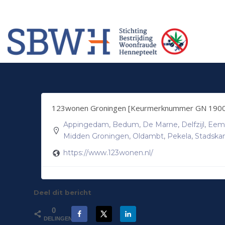
Meer informatie? Neem contact op met Stichting Verhuur Veilig Telefoonn
HOW TO SHOP
1
2
Login or create new account.
Rev
If you still have problems, please let us know, by sendi
123wonen Groningen [Keurmerknummer GN 190
Appingedam
,
Bedum
,
De Marne
,
Delfzijl
,
Eem
Midden Groningen
,
Oldambt
,
Pekela
,
Stadska
https://www.123wonen.nl/
Deel dit bericht
0
DELINGEN