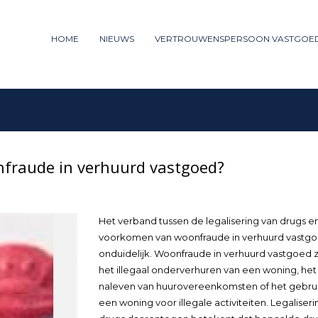
ummer: 085 - 27 35 277
HOME
NIEUWS
VERTROUWENSPERSOON VASTGOE
3
iew your order.
Payment &
FREE
shipm
ng an email to support@website.com . Thank you!
nfraude in verhuurd vastgoed?
Het verband tussen de legalisering van drugs e
voorkomen van woonfraude in verhuurd vastgo
onduidelijk. Woonfraude in verhuurd vastgoed 
het illegaal onderverhuren van een woning, het 
naleven van huurovereenkomsten of het gebru
een woning voor illegale activiteiten. Legaliser