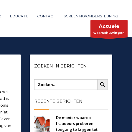
Maak melding
SHOWROOM HOURS
D
EDUCATIE
CONTACT
SCREENING/ONDERSTEUNING
×
Mon-Fri 9:00AM - 6:00AM
ent
Sat - 9:00AM-5:00PM
Actuele
Sundays by appointment only!
waarschuwingen
ZOEKEN IN BERICHTEN
Zoekknop
Zoek
naar:
n het
ed is
RECENTE BERICHTEN
zoals
niet
De manier waarop
ik van
fraudeurs proberen
ing van
toegang te krijgen tot