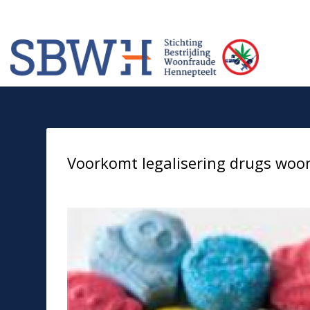
Meer informatie? Neem contact op met Stichting Verhuur Veilig Telefoonn
HOW TO SHOP
1
2
Login or create new account.
Rev
If you still have problems, please let us know, by sendi
Voorkomt legalisering drugs woo