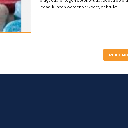
drugs daarentegen betekent dat bepaalde dr
legaal kunnen worden verkocht, gebruikt
READ M