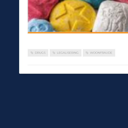
DRUGS
LEGALISERING
WOONFRAUDE