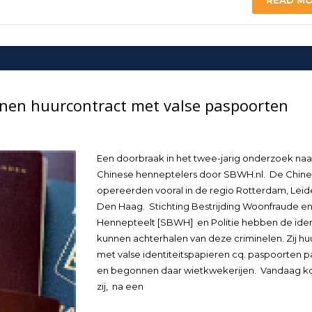
READ M
nen huurcontract met valse paspoorten
Een doorbraak in het twee-jarig onderzoek naa
Chinese henneptelers door SBWH.nl. De Chin
opereerden vooral in de regio Rotterdam, Leid
Den Haag. Stichting Bestrijding Woonfraude e
Hennepteelt [SBWH] en Politie hebben de ident
kunnen achterhalen van deze criminelen. Zij h
met valse identiteitspapieren cq. paspoorten 
en begonnen daar wietkwekerijen. Vandaag 
zij, na een