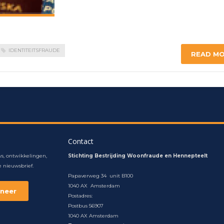
IDENTITEITSFRAUDE
READ M
Contact
s, ontwikkelingen,
Stichting Bestrijding Woonfraude en Hennepteelt
 nieuwsbrief.
Papaverweg 34 unit B100
1040 AX Amsterdam
Postadres:
Postbus 56907
1040 AX Amsterdam