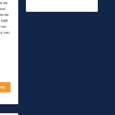
ar de
heel
derde
blijft
 van
ur van
ORE