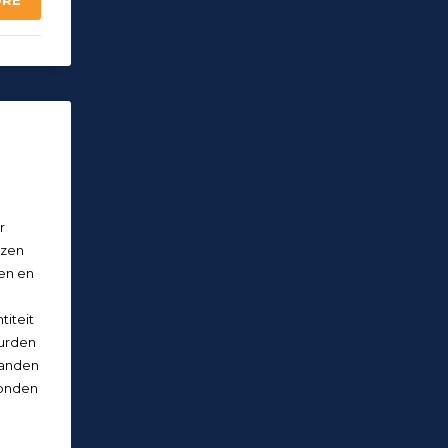
ORE
r
ezen
en en
n
iteit
uurden
panden
konden