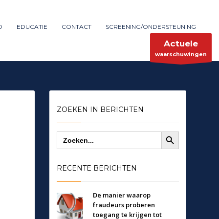
Maak melding
SHOWROOM HOURS
D
EDUCATIE
CONTACT
SCREENING/ONDERSTEUNING
×
Mon-Fri 9:00AM - 6:00AM
ent
Sat - 9:00AM-5:00PM
Actuele
Sundays by appointment only!
waarschuwingen
ZOEKEN IN BERICHTEN
Zoekknop
Zoek
naar:
RECENTE BERICHTEN
De manier waarop
fraudeurs proberen
toegang te krijgen tot