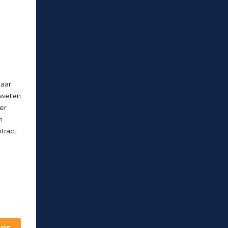
laar
 weten
ier
n
tract