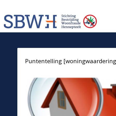
Meer informatie? Neem contact op met Stichting Verhuur Veilig Telefoonn
HOW TO SHOP
1
2
Login or create new account.
Rev
If you still have problems, please let us know, by sendi
Puntentelling [woningwaarderingst