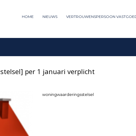
ummer: 085 - 27 35 277
HOME
NIEUWS
VERTROUWENSPERSOON VASTGOE
3
iew your order.
Payment &
FREE
shipm
ng an email to support@website.com . Thank you!
elsel] per 1 januari verplicht
woningwaarderingsstelsel