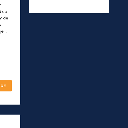
t
d op
om de
t
je….
ORE