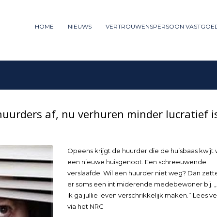
ummer: 085 - 27 35 277
HOME
NIEUWS
VERTROUWENSPERSOON VASTGOE
3
iew your order.
Payment &
FREE
shipm
ng an email to support@website.com . Thank you!
uurders af, nu verhuren minder lucratief i
Opeens krijgt de huurder die de huisbaas kwijt 
een nieuwe huisgenoot. Een schreeuwende
verslaafde. Wil een huurder niet weg? Dan zett
er soms een intimiderende medebewoner bij. „Hi
ik ga jullie leven verschrikkelijk maken.’’ Lees v
via het NRC