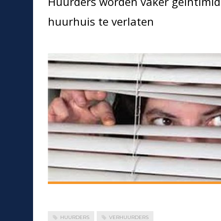
Huurders worden vaker geïntimi
huurhuis te verlaten
HUURDERS
VERHUURDERS