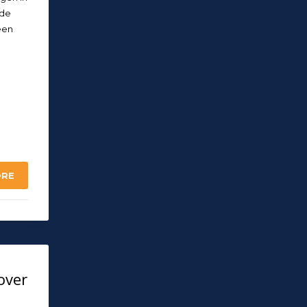
ude
een
ORE
over