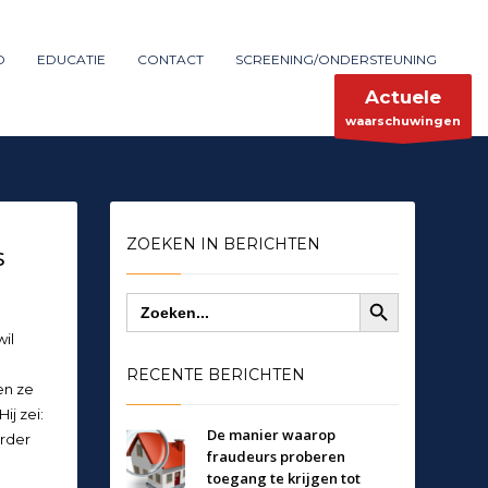
Maak melding
SHOWROOM HOURS
D
EDUCATIE
CONTACT
SCREENING/ONDERSTEUNING
×
Mon-Fri 9:00AM - 6:00AM
ent
Sat - 9:00AM-5:00PM
Actuele
Sundays by appointment only!
waarschuwingen
ZOEKEN IN BERICHTEN
s
Zoekknop
Zoek
naar:
wil
RECENTE BERICHTEN
en ze
j zei:
De manier waarop
erder
fraudeurs proberen
toegang te krijgen tot