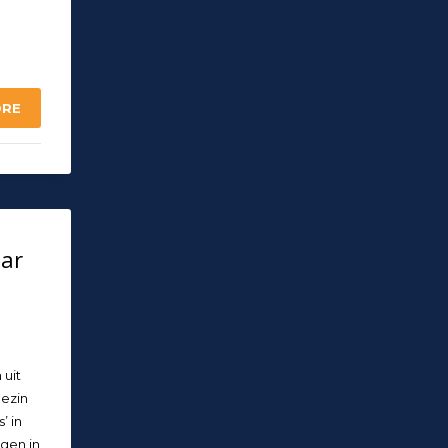
ORE
aar
 uit
gezin
’ in
gen in