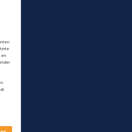
anten
tinte
 en
minder
n.
at