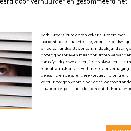
deerd door verhuurder en gesommeerd het
Verhuurders intimideren vaker huurders met
jaarcontract en trachten ze, vooral arbeidsmigr
en buitenlandse studenten, middels juridisch ge
opzeggingsbrieven maar ook sloten vervangen
soms fysiek geweld schrijft de Volkskrant. Het 
rendabel maken van verhuren door verhoging
belasting en de strengere wetgeving omtrent
verhuur zorgen vooral voor deze wantoestande
Huurdersorganisaties denken dat dit komt omd