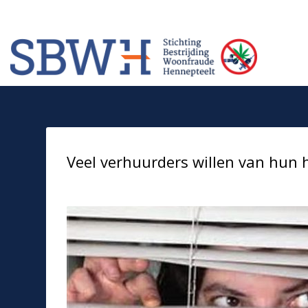
Meer informatie? Neem contact op met Stichting Verhuur Veilig Telefoonn
HOW TO SHOP
1
2
Login or create new account.
Rev
If you still have problems, please let us know, by sendi
Veel verhuurders willen van hun h