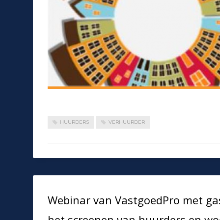
HUURDERS
VERHUURDER
Webinar van VastgoedPro met gast
het screenen van huurders en w