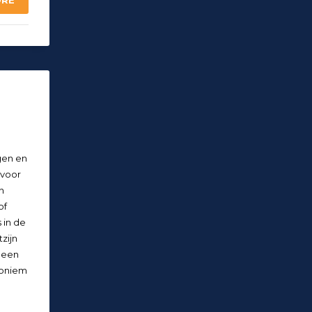
ORE
gen en
 voor
n
of
 in de
zijn
 een
noniem