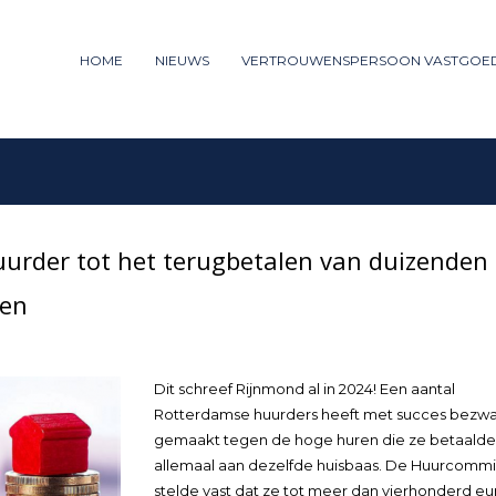
ummer: 085 - 27 35 277
HOME
NIEUWS
VERTROUWENSPERSOON VASTGOE
3
iew your order.
Payment &
FREE
shipm
ng an email to support@website.com . Thank you!
urder tot het terugbetalen van duizenden
ren
Dit schreef Rijnmond al in 2024! Een aantal
Rotterdamse huurders heeft met succes bezw
gemaakt tegen de hoge huren die ze betaalde
allemaal aan dezelfde huisbaas. De Huurcommi
stelde vast dat ze tot meer dan vierhonderd eu