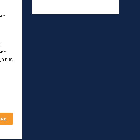
en:
n
ond.
jn niet
ORE