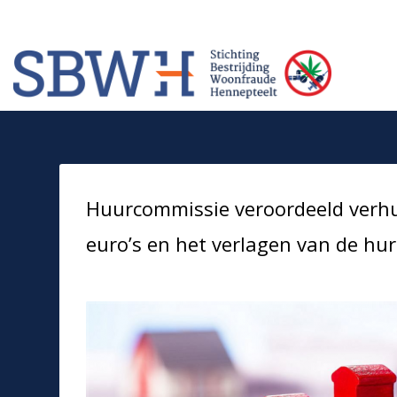
Meer informatie? Neem contact op met Stichting Verhuur Veilig Telefoonn
HOW TO SHOP
1
2
Login or create new account.
Rev
If you still have problems, please let us know, by sendi
Huurcommissie veroordeeld verhu
euro’s en het verlagen van de hu