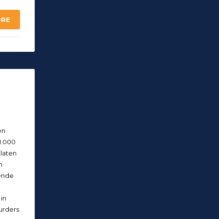
ORE
en
1.000
 laten
n
ende
in
urders