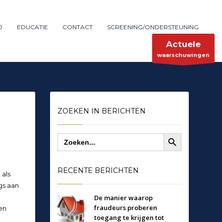
Maak melding
SHOWROOM HOURS
D
EDUCATIE
CONTACT
SCREENING/ONDERSTEUNING
×
Mon-Fri 9:00AM - 6:00AM
ent
Sat - 9:00AM-5:00PM
Actuele
Sundays by appointment only!
waarschuwingen
ZOEKEN IN BERICHTEN
Zoekknop
Zoek
naar:
RECENTE BERICHTEN
 als
gs aan
De manier waarop
fraudeurs proberen
en
toegang te krijgen tot