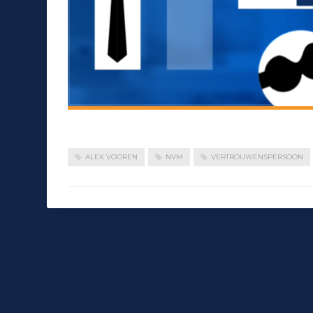
ALEX VOOREN
NVM
VERTROUWENSPERSOON