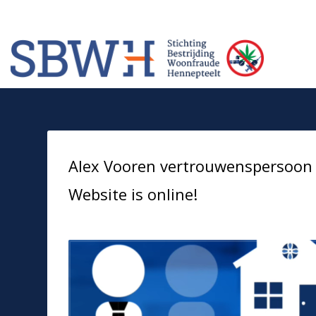
Meer informatie? Neem contact op met Stichting Verhuur Veilig Telefoonn
HOW TO SHOP
1
2
Login or create new account.
Rev
If you still have problems, please let us know, by sendi
Alex Vooren vertrouwenspersoon i
Website is online!