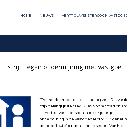
ummer: 085 - 27 35 277
HOME
NIEUWS
VERTROUWENSPERSOON VASTGOE
3
iew your order.
Payment &
FREE
shipm
ng an email to support@website.com . Thank you!
n strijd tegen ondermijning met vastgoed!
“De melder moet buiten schot blijven. Dat zie ik
mijn belangrijkste taak.” Alex Vooren trad onlan
als vertrouwenspersoon in de strijd tegen
ondermijning in de vastgoedsector. “Er gebeur
genoeg ‘foute’ dingen in onze sector. Van het