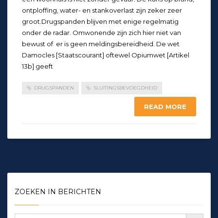
ontploffing, water- en stankoverlast zijn zeker zeer
groot.Drugspanden blijven met enige regelmatig
onder de radar. Omwonende zijn zich hier niet van
bewust of er is geen meldingsbereidheid. De wet
Damocles [Staatscourant] oftewel Opiumwet [Artikel
13b] geeft
DRUGSPANDEN
SLUITINGSBEVOEGDHEID
READ MORE
ZOEKEN IN BERICHTEN
Zoekknop
Zoek