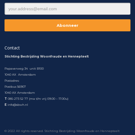
Contact
Stichting Bestrijding Woonfraude en Hennepteelt
Papaverweg 34 unit B100
1040 AX Amsterdam
Postadres:
Postbus 56907
1040 AX Amsterdam
T
085-273 52 77 (ma t/m vrij 09.00 – 17.00u)
E
info@sbwh.nl
© 2022 All rights reserved. Stichting Bestrijding Woonfraude en Hennepteelt