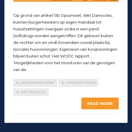
Op grond van artikel 13b Opiumwet, Wet Damocles,
kunnen burgemeesters op eigen mandaat tot
huisuitzettingen overgaan zodra in een pand
(soft)drugs worden aangetroffen. Dit gebeurt buiten
de rechter om en vindt bovendien vooral plaats bij
(sociale) huurwoningen. Eigenaren van koopwoningen
blijven buiten schot. Het WODC rapport,
‘Mogelijkheden voor het monitoren van de gevolgen
van de
DRUGSPANDSLUITING
HUISUITZETTINGEN
WET DAMOCLES
READ MORE