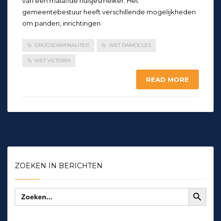
van een malafide huisjesmelker. Het
gemeentebestuur heeft verschillende mogelijkheden
om panden, inrichtingen
DRUGSCRIMINALITEIT
WET DAMOCLES
WET VICTORIA
READ MORE
ZOEKEN IN BERICHTEN
Zoekknop
Zoek
naar: