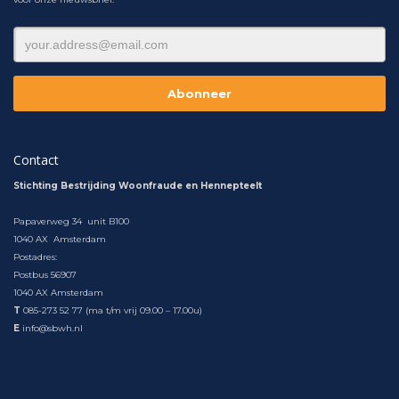
Contact
Stichting Bestrijding Woonfraude en Hennepteelt
Papaverweg 34 unit B100
1040 AX Amsterdam
Postadres:
Postbus 56907
1040 AX Amsterdam
T
085-273 52 77 (ma t/m vrij 09.00 – 17.00u)
E
info@sbwh.nl