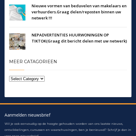
Nieuwe vormen van beduvelen van makelaars en
verhuurders.Graag delen/reposten binnen uw
netwerk !!!
NEPADVERTENTIES HUURWONINGEN OP
TIKTOK(Graag dit bericht delen met uw netwerk)
MEER CATAGORIEEN
Aanmelden nieuwsbrief
Wil je ook eenvoudig op de hoogte gehouden worden van ons laatste nieuws,
ontwikkelingen, cursussen en waarschuwingen, ben je benieuwd? Schrijf je dan in
voor onze nieuwsbrief.