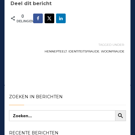
Deel dit bericht
0
DELINGEN
TAGGED UNDER:
HENNEPTEELT
,
IDENTITEITSFRAUDE
,
WOONFRAUDE
ZOEKEN IN BERICHTEN
Zoekknop
Zoek
naar:
RECENTE BERICHTEN