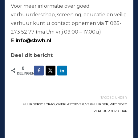
Voor meer informatie over goed
verhuurderschap, screening, educatie en veilig
verhuur kunt u contact opnemen via
T
085-
273 52 77 (ma t/m vrij 09.00 – 17.00u)
E
info@sbwh.nl
Deel dit bericht
0
DELINGEN
TAGGED UNDER:
HUURDERSGEDRAG
,
OVERLASTGEVER
,
VERHUURDER
,
WET GOED
VERHUURDERSCHAP