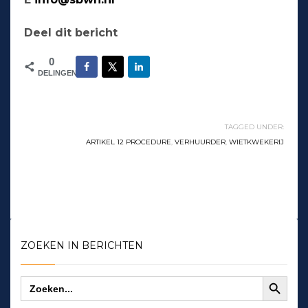
Deel dit bericht
0
DELINGEN
TAGGED UNDER:
ARTIKEL 12 PROCEDURE
,
VERHUURDER
,
WIETKWEKERIJ
ZOEKEN IN BERICHTEN
Zoekknop
Zoek
naar: