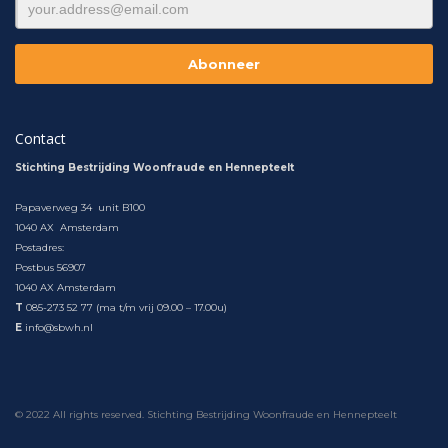
Contact
Stichting Bestrijding Woonfraude en Hennepteelt
Papaverweg 34 unit B100
1040 AX Amsterdam
Postadres:
Postbus 56907
1040 AX Amsterdam
T
085-273 52 77 (ma t/m vrij 09.00 – 17.00u)
E
info@sbwh.nl
© 2022 All rights reserved. Stichting Bestrijding Woonfraude en Hennepteelt