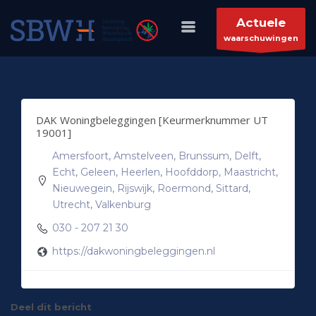
HOW TO SHOP
×
Actuele
waarschuwingen
1
Login or create new account.
2
Review your order.
3
Payment &
FREE
shipment
DAK Woningbeleggingen [Keurmerknummer UT
If you still have problems, please let us know, by sending an
19001]
email to support@website.com . Thank you!
Amersfoort
,
Amstelveen
,
Brunssum
,
Delft
,
SHOWROOM HOURS
Echt
,
Geleen
,
Heerlen
,
Hoofddorp
,
Maastricht
,
Nieuwegein
,
Rijswijk
,
Roermond
,
Sittard
,
Mon-Fri 9:00AM - 6:00AM
Utrecht
,
Valkenburg
Sat - 9:00AM-5:00PM
030 - 207 21 30
Sundays by appointment only!
https://dakwoningbeleggingen.nl
Deel dit bericht