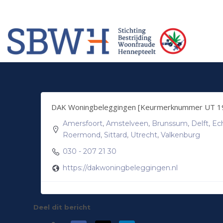
Meer informatie? Neem contact op met Stichting Verhuur Veilig Telefoonn
HOW TO SHOP
1
2
Login or create new account.
Rev
If you still have problems, please let us know, by sendi
DAK Woningbeleggingen [Keurmerknummer UT 1
Amersfoort
,
Amstelveen
,
Brunssum
,
Delft
,
Ec
Roermond
,
Sittard
,
Utrecht
,
Valkenburg
030 - 207 21 30
https://dakwoningbeleggingen.nl
Deel dit bericht