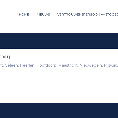
ummer: 085 - 27 35 277
HOME
NIEUWS
VERTROUWENSPERSOON VASTGOE
3
iew your order.
Payment &
FREE
shipm
ng an email to support@website.com . Thank you!
9001]
ht
,
Geleen
,
Heerlen
,
Hoofddorp
,
Maastricht
,
Nieuwegein
,
Rijswijk
,