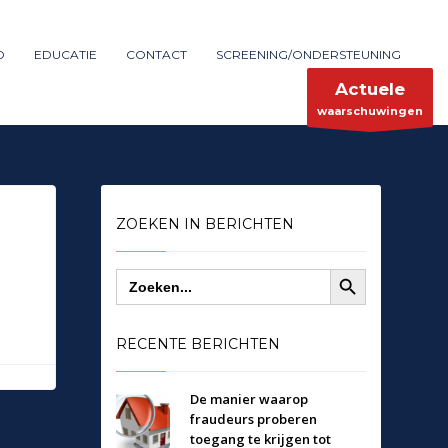
Maak melding
SHOWROOM HOURS
D
EDUCATIE
CONTACT
SCREENING/ONDERSTEUNING
×
Mon-Fri 9:00AM - 6:00AM
ent
Sat - 9:00AM-5:00PM
Actuele
Sundays by appointment only!
waarschuwingen
ZOEKEN IN BERICHTEN
Zoekknop
Zoek
naar:
RECENTE BERICHTEN
De manier waarop
fraudeurs proberen
toegang te krijgen tot