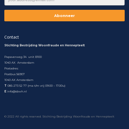
Contact
Stichting Bestrijding Woonfraude en Hennepteelt
Papaverweg 34 unit B100
1040 AX Amsterdam
Postadres:
Postbus 56907
1040 AX Amsterdam
T
085-273 52 77 (ma t/m vrij 09.00 – 17.00u)
E
info@sbwh.nl
© 2022 All rights reserved. Stichting Bestrijding Woonfraude en Hennepteelt