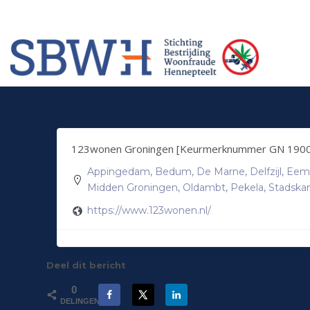
Meer informatie? Neem contact op met Stichting Verhuur Veilig Telefoonn
HOW TO SHOP
1
2
Login or create new account.
Rev
If you still have problems, please let us know, by sendi
123wonen Groningen [Keurmerknummer GN 190
Appingedam
,
Bedum
,
De Marne
,
Delfzijl
,
Eem
Midden Groningen
,
Oldambt
,
Pekela
,
Stadska
https://www.123wonen.nl/
Deel dit bericht
0
DELINGEN