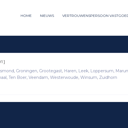
ummer: 085 - 27 35 277
HOME
NIEUWS
VERTROUWENSPERSOON VASTGOE
3
iew your order.
Payment &
FREE
shipm
ng an email to support@website.com . Thank you!
01]
smond
,
Groningen
,
Grootegast
,
Haren
,
Leek
,
Loppersum
,
Maru
naal
,
Ten Boer
,
Veendam
,
Westerwoude
,
Winsum
,
Zuidhorn