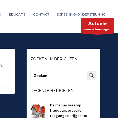
Maak melding
SHOWROOM HOURS
D
EDUCATIE
CONTACT
SCREENING/ONDERSTEUNING
×
Mon-Fri 9:00AM - 6:00AM
ent
Sat - 9:00AM-5:00PM
Actuele
Sundays by appointment only!
waarschuwingen
ZOEKEN IN BERICHTEN
m
,
Zoekknop
Zoek
naar:
RECENTE BERICHTEN
De manier waarop
fraudeurs proberen
toegang te krijgen tot