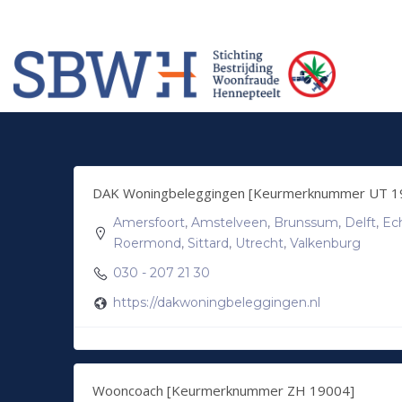
Meer informatie? Neem contact op met Stichting Verhuur Veilig Telefoonn
HOW TO SHOP
1
2
Login or create new account.
Rev
If you still have problems, please let us know, by sendi
DAK Woningbeleggingen [Keurmerknummer UT 1
Amersfoort
,
Amstelveen
,
Brunssum
,
Delft
,
Ec
Roermond
,
Sittard
,
Utrecht
,
Valkenburg
030 - 207 21 30
https://dakwoningbeleggingen.nl
Wooncoach [Keurmerknummer ZH 19004]