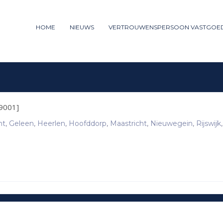
ummer: 085 - 27 35 277
HOME
NIEUWS
VERTROUWENSPERSOON VASTGOE
3
iew your order.
Payment &
FREE
shipm
ng an email to support@website.com . Thank you!
9001]
ht
,
Geleen
,
Heerlen
,
Hoofddorp
,
Maastricht
,
Nieuwegein
,
Rijswijk
,