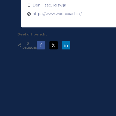
Den Haag
,
Rijswijk
https://www.wooncoach.nl/
Deel dit bericht
0
DELINGEN