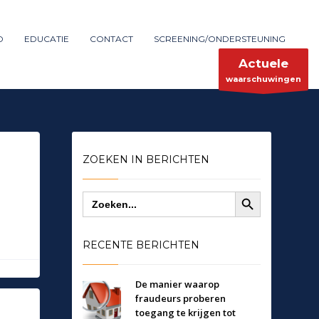
Maak melding
SHOWROOM HOURS
D
EDUCATIE
CONTACT
SCREENING/ONDERSTEUNING
×
Mon-Fri 9:00AM - 6:00AM
ent
Sat - 9:00AM-5:00PM
Actuele
Sundays by appointment only!
waarschuwingen
ZOEKEN IN BERICHTEN
Zoekknop
Zoek
naar:
RECENTE BERICHTEN
De manier waarop
fraudeurs proberen
toegang te krijgen tot