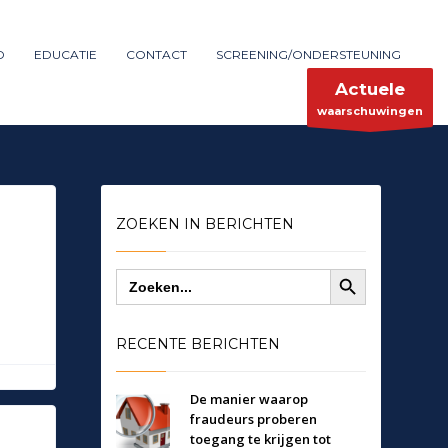
Maak melding
SHOWROOM HOURS
D
EDUCATIE
CONTACT
SCREENING/ONDERSTEUNING
×
Mon-Fri 9:00AM - 6:00AM
ent
Sat - 9:00AM-5:00PM
Actuele
Sundays by appointment only!
waarschuwingen
ZOEKEN IN BERICHTEN
Zoekknop
Zoek
naar:
RECENTE BERICHTEN
De manier waarop
fraudeurs proberen
toegang te krijgen tot