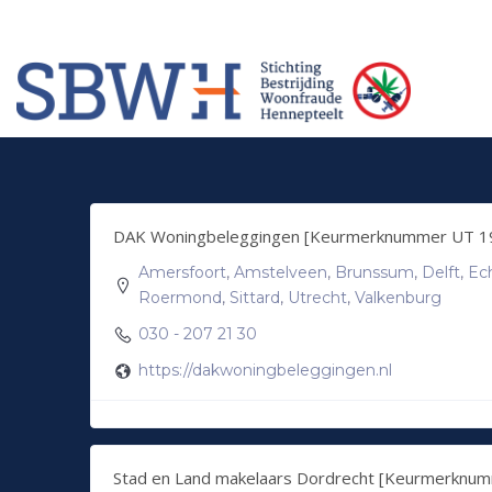
Meer informatie? Neem contact op met Stichting Verhuur Veilig Telefoonn
HOW TO SHOP
1
2
Login or create new account.
Rev
If you still have problems, please let us know, by sendi
DAK Woningbeleggingen [Keurmerknummer UT 1
Amersfoort
,
Amstelveen
,
Brunssum
,
Delft
,
Ec
Roermond
,
Sittard
,
Utrecht
,
Valkenburg
030 - 207 21 30
https://dakwoningbeleggingen.nl
Stad en Land makelaars Dordrecht [Keurmerknu