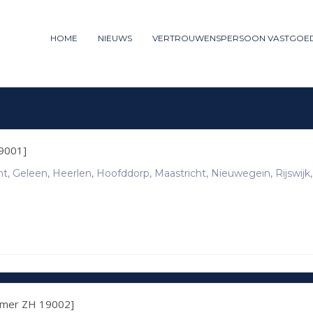
ummer: 085 - 27 35 277
HOME
NIEUWS
VERTROUWENSPERSOON VASTGOE
3
iew your order.
Payment &
FREE
shipm
ng an email to support@website.com . Thank you!
9001]
ht
,
Geleen
,
Heerlen
,
Hoofddorp
,
Maastricht
,
Nieuwegein
,
Rijswijk
,
mmer ZH 19002]