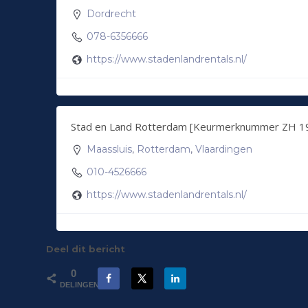
Dordrecht
078-6356666
https://www.stadenlandrentals.nl/
Stad en Land Rotterdam [Keurmerknummer ZH 1
Maassluis
,
Rotterdam
,
Vlaardingen
010-4526666
https://www.stadenlandrentals.nl/
Deel dit bericht
0
DELINGEN