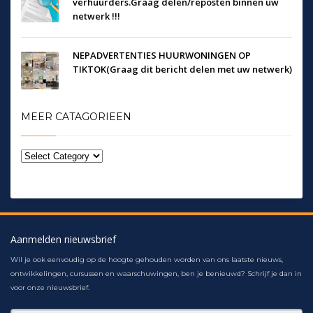
verhuurders.Graag delen/reposten binnen uw
netwerk !!!
NEPADVERTENTIES HUURWONINGEN OP
TIKTOK(Graag dit bericht delen met uw netwerk)
MEER CATAGORIEEN
Aanmelden nieuwsbrief
Wil je ook eenvoudig op de hoogte gehouden worden van ons laatste nieuws,
ontwikkelingen, cursussen en waarschuwingen, ben je benieuwd? Schrijf je dan in
voor onze nieuwsbrief.