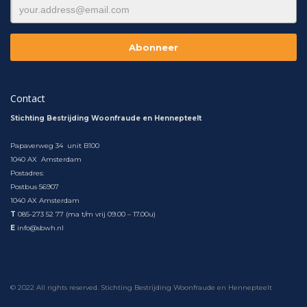
Contact
Stichting Bestrijding Woonfraude en Hennepteelt
Papaverweg 34 unit B100
1040 AX Amsterdam
Postadres:
Postbus 56907
1040 AX Amsterdam
T
085-273 52 77 (ma t/m vrij 09.00 – 17.00u)
E
info@sbwh.nl
© 2022 All rights reserved. Stichting Bestrijding Woonfraude en Hennepteelt