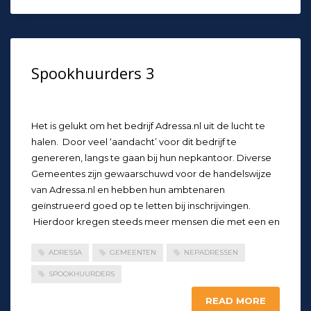
Spookhuurders 3
Het is gelukt om het bedrijf Adressa.nl uit de lucht te
halen. Door veel ‘aandacht’ voor dit bedrijf te
genereren, langs te gaan bij hun nepkantoor. Diverse
Gemeentes zijn gewaarschuwd voor de handelswijze
van Adressa.nl en hebben hun ambtenaren
geïnstrueerd goed op te letten bij inschrijvingen.
Hierdoor kregen steeds meer mensen die met een en
ADRESSA
GEMEENTEN
NEPADRESSEN
SPOOKHUURDERS
READ MORE